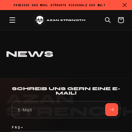
PROBIERE DAS WOHL STÄRKSTE RIECHSALZ DER WELT
DIREKT ZUM INHALT
Warenkorb
AZAN STRENGTH
NEWS
SCHREIB UNS GERN EINE E-
MAIL!
FAQ
→