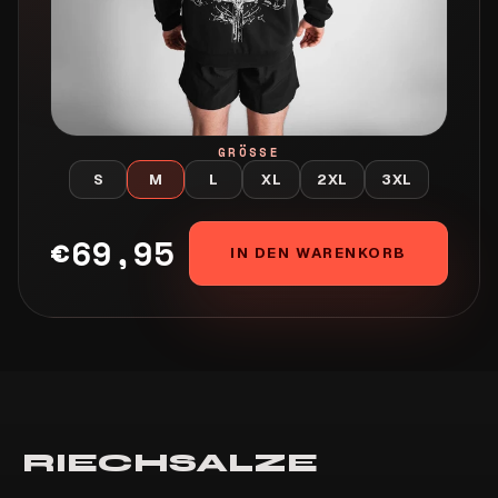
GRÖSSE
S
M
L
XL
2XL
3XL
€69,95
IN DEN WARENKORB
RIECHSALZE