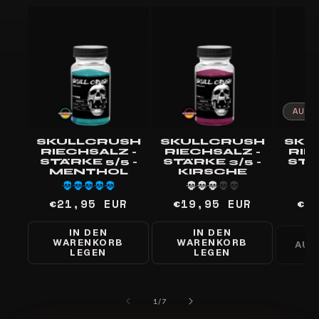
AUSV
SKULLCRUSH
SKULLCRUSH
SKU
RIECHSALZ -
RIECHSALZ -
RIE
STÄRKE 5/5 -
STÄRKE 3/5 -
STÄ
MENTHOL
KIRSCHE
Normaler
€21,95 EUR
Normaler
€19,95 EUR
No
€1
Preis
Preis
Pr
IN DEN
IN DEN
WARENKORB
WARENKORB
AUS
LEGEN
LEGEN
von
1
/
7