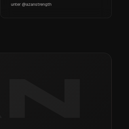
unter @azanstrength
AN