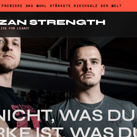
PROBIERE DAS WOHL STÄRKSTE RIECHSALZ DER WELT
ZAN STRENGTH
FICE FOR LEGACY
NICHT, WAS DU
RKE IST, WAS D