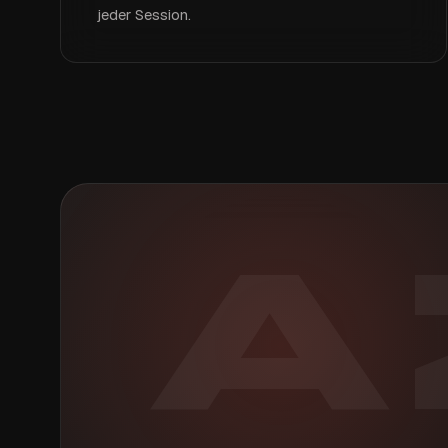
jeder Session.
A