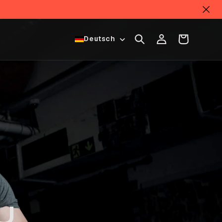
S
Einloggen
Warenkorb
Deutsch
P
R
A
C
H
E
U