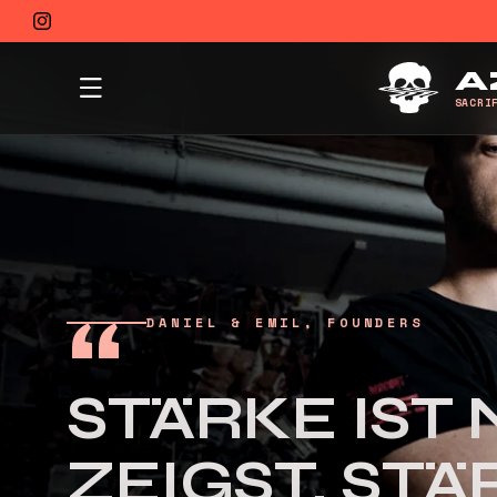
DIREKT
ZUM
Instagram
INHALT
A
SACRI
DANIEL & EMIL, FOUNDERS
STÄRKE IST 
ZEIGST. STÄ