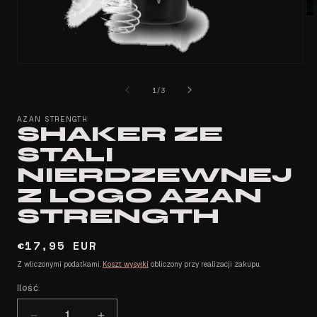
Ot
mu
2
w
ok
Otwórz
mo
multimedia
1
z
1
/
3
w
oknie
AZAN STRENGTH
modalnym
SHAKER ZE
STALI
NIERDZEWNEJ
Z LOGO AZAN
STRENGTH
Cena
€17,95 EUR
regularna
Z wliczonymi podatkami.
Koszt wysyłki
obliczony przy realizacji zakupu.
Ilość