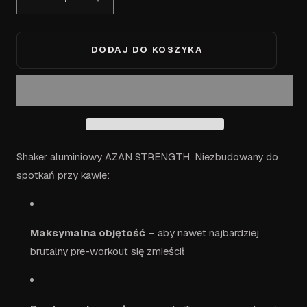
Zmniejsz
Zwiększ
ilość
ilość
dla
dla
Shaker
Shaker
DODAJ DO KOSZYKA
ze
ze
stali
stali
nierdzewnej
nierdzewnej
z
z
logo
logo
AZAN
AZAN
STRENGTH
STRENGTH
Shaker aluminiowy AZAN STRENGTH. Niezbudowany do
spotkań przy kawie:
Maksymalna objętość
– aby nawet najbardziej
brutalny pre-workout się zmieścił