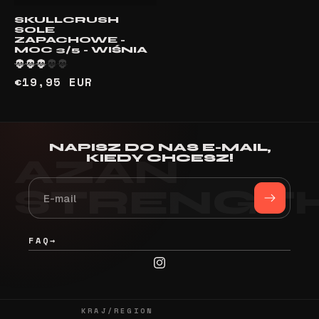
SKULLCRUSH
SOLE
ZAPACHOWE -
MOC 3/5 - WIŚNIA
Cena
€19,95 EUR
regularna
NAPISZ DO NAS E-MAIL,
KIEDY CHCESZ!
FAQ
→
Instagram
KRAJ/REGION