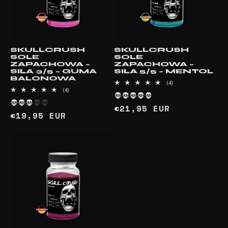
SKULLCRUSH
SKULLCRUSH
SOLE
SOLE
ZAPACHOWA –
ZAPACHOWA –
SIŁA 3/5 – GUMA
SIŁA 5/5 – MENTOL
BALONOWA
4
(4)
4
suma
(4)
suma
recenzji
recenzji
Cena
€21,95 EUR
Cena
€19,95 EUR
regularna
regularna