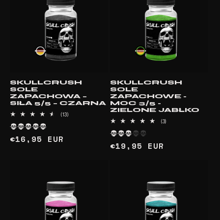
SKULLCRUSH
SKULLCRUSH
SOLE
SOLE
ZAPACHOWA –
ZAPACHOWE -
SIŁA 5/5 – CZARNA
MOC 3/5 -
ZIELONE JABŁKO
13
(13)
suma
3
(3)
recenzji
suma
recenzji
Cena
€16,95 EUR
Cena
€19,95 EUR
regularna
regularna