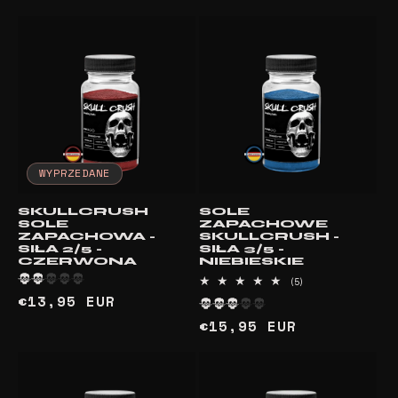
WYPRZEDANE
SKULLCRUSH
SOLE
SOLE
ZAPACHOWE
ZAPACHOWA -
SKULLCRUSH -
SIŁA 2/5 -
SIŁA 3/5 -
CZERWONA
NIEBIESKIE
5
(5)
suma
Cena
€13,95 EUR
recenzji
regularna
Cena
€15,95 EUR
regularna