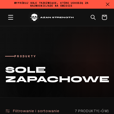
WYPRÓBUJ SOLE TRZEŹWIĄCE, KTÓRE UCHODZĄ ZA
NAJMOCNIEJSZE NA ŚWIECIE
PRZEJDŹ DO TREŚCI
Koszyk
AZAN STRENGTH
PRODUKTY
KOLEKCJA:
SOLE
ZAPACHOWE
Filtrowanie i sortowanie
7 PRODUKTY(-ÓW)